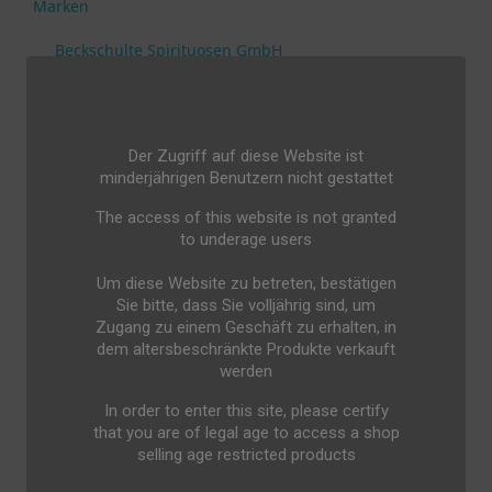
Marken
Beckschulte Spirituosen GmbH
Bushmills
Cooley Distillery
Der Zugriff auf diese Website ist
Dwersteg
minderjährigen Benutzern nicht gestattet
Feinbrennerei Sasse
The access of this website is not granted
to underage users
Few Bourbon
Um diese Website zu betreten, bestätigen
George Dickel
Sie bitte, dass Sie volljährig sind, um
Gutsbrennerei Geuting
Zugang zu einem Geschäft zu erhalten, in
dem altersbeschränkte Produkte verkauft
Knob Creek
werden
Lehmann
In order to enter this site, please certify
that you are of legal age to access a shop
Luum
selling age restricted products
Maker's Mark