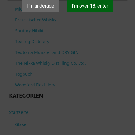
I’m underage
I’m over 18, enter
Midleton Distillery
Preussischer Whisky
Suntory Hibiki
Teeling Distillery
Teutonia Münsterland DRY GIN
The Nikka Whisky Distilling Co. Ltd.
Togouchi
Woodford Destillery
KATEGORIEN
Startseite
Gläser