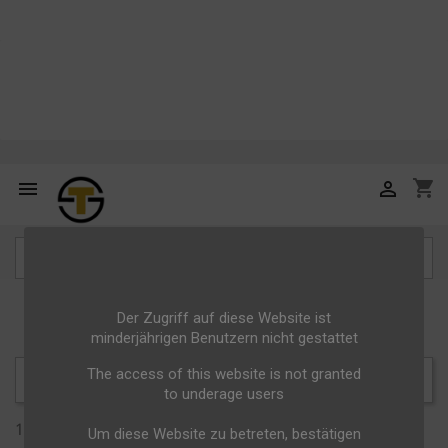
shopping_cart



Der Zugriff auf diese Website ist
VODKA
minderjährigen Benutzern nicht gestattet
The access of this website is not granted
Relevanz

to underage users
1 - 1 von 1 Artikel(n)
Um diese Website zu betreten, bestätigen