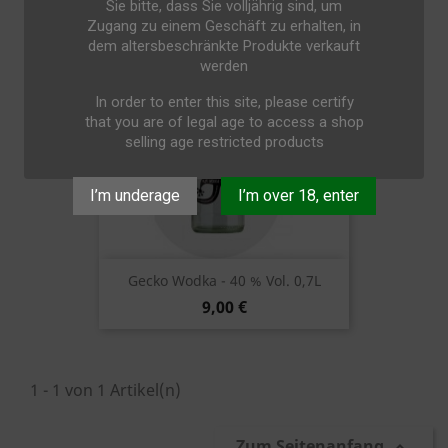
Sie bitte, dass Sie volljährig sind, um
Zugang zu einem Geschäft zu erhalten, in
dem altersbeschränkte Produkte verkauft
werden
In order to enter this site, please certify
that you are of legal age to access a shop
selling age restricted products
I’m underage
I’m over 18, enter
Gecko Wodka - 40 % Vol. 0,7L
9,00 €
1 - 1 von 1 Artikel(n)
Zum Seitenanfang