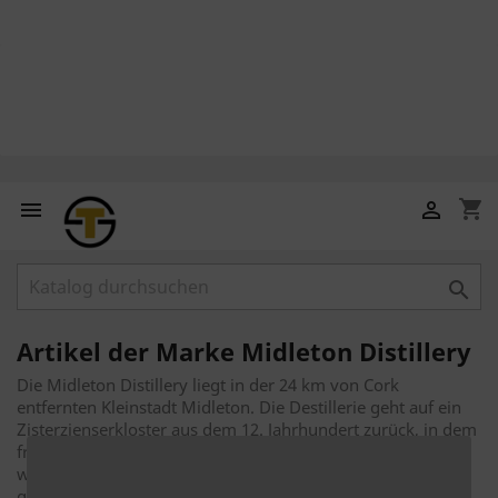
shopping_cart



Artikel der Marke Midleton Distillery
Die Midleton Distillery liegt in der 24 km von Cork
entfernten Kleinstadt Midleton. Die Destillerie geht auf ein
Zisterzienserkloster aus dem 12. Jahrhundert zurück, in dem
französische Mönche lebten. Die Old Midleton Distillery
wurde 1825 von drei Brüdern der Familie Murphy
gegründet. Heute wird dort nicht mehr gebrannt.