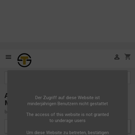
shopping_cart



Artikel der Marke Teutonia
Der Zugriff auf diese Website ist
Münsterland DRY GIN
minderjährigen Benutzern nicht gestattet
by Gravenhorster Spirituosen
The access of this website is not granted
to underage users
Relevanz

Um diese Website zu betreten, bestätigen