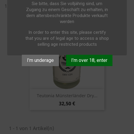
Sie bitte, dass Sie volljährig sind, um
1 - 1 von 1 Artikel(n)
Zugang zu einem Geschäft zu erhalten, in
dem altersbeschränkte Produkte verkauft
werden
In order to enter this site, please certify
that you are of legal age to access a shop
selling age restricted products
I’m underage
I’m over 18, enter
Teutonia Münsterländer Dry...
32,50 €
1 - 1 von 1 Artikel(n)