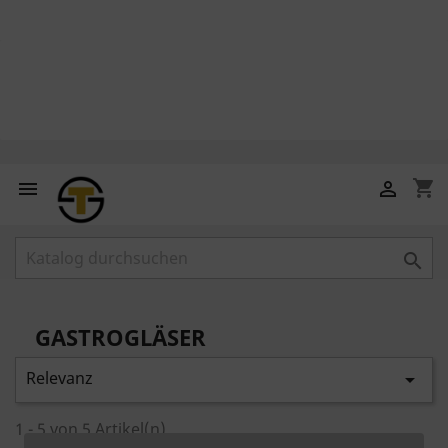
shopping_cart



GASTROGLÄSER
Relevanz

1 - 5 von 5 Artikel(n)