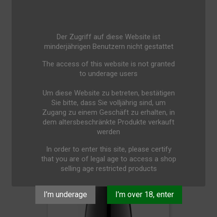
Der Zugriff auf diese Website ist
minderjährigen Benutzern nicht gestattet
The access of this website is not granted
to underage users
Um diese Website zu betreten, bestätigen
Sie bitte, dass Sie volljährig sind, um
Zugang zu einem Geschäft zu erhalten, in
dem altersbeschränkte Produkte verkauft
werden
Original I.N.A.O....
3,50 €
In order to enter this site, please certify
that you are of legal age to access a shop
selling age restricted products
I’m underage
I’m over 18, enter