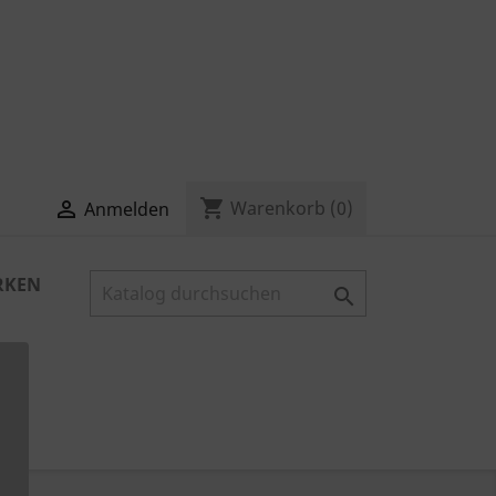
shopping_cart

Warenkorb
(0)
Anmelden
RKEN
