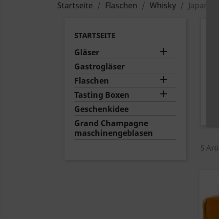
Startseite
Flaschen
Whisky
Japanis
J
STARTSEITE

Gläser
Gastrogläser

Flaschen

Tasting Boxen
Geschenkidee
Grand Champagne
maschinengeblasen
5 Art