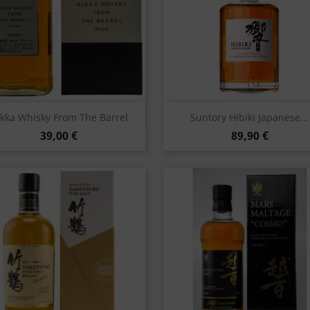
Vorschau
Vorschau


kka Whisky From The Barrel
Suntory Hibiki Japanese...
39,00 €
89,90 €