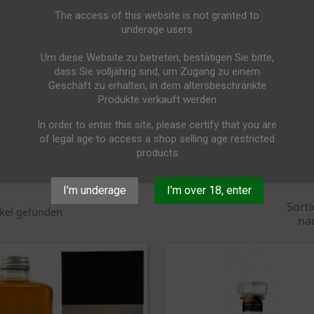
cher Whisky
The access of this website is not granted to
underage users
APANISCHER WHISKY
Um diese Website zu betreten, bestätigen Sie bitte,
dass Sie volljährig sind, um Zugang zu einem
Geschäft zu erhalten, in dem altersbeschränkte
Produkte verkauft werden
In order to enter this site, please certify that you are
of legal age to access a shop selling age restricted
products
I’m underage
I’m over 18, enter
Sorti
ikel gefunden
na