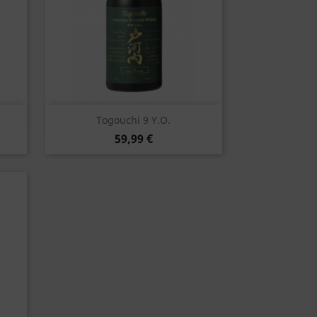
Vorschau

Togouchi 9 Y.o.
59,99 €