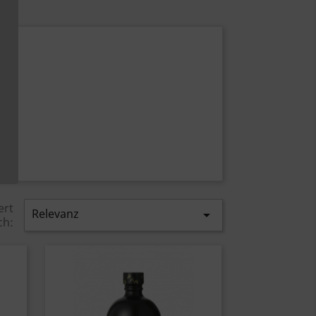
ert
Relevanz

ch: