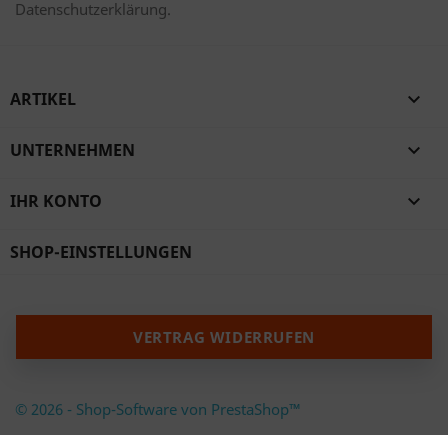
Datenschutzerklärung.
ARTIKEL

UNTERNEHMEN

IHR KONTO

SHOP-EINSTELLUNGEN
VERTRAG WIDERRUFEN
© 2026 - Shop-Software von PrestaShop™