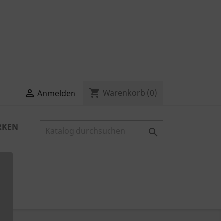
shopping_cart

Warenkorb
(0)
Anmelden
RKEN
