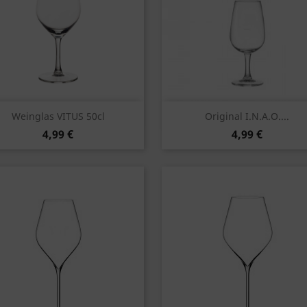
Vorschau
Vorschau


Weinglas VITUS 50cl
Original I.N.A.O....
4,99 €
4,99 €