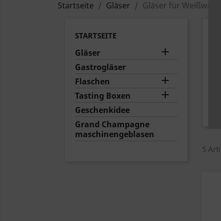
Startseite
Gläser
Gläser für Weißwein
G
STARTSEITE
We

Gläser
Gastrogläser
Le
Gl

Flaschen

Tasting Boxen
Geschenkidee
Grand Champagne
maschinengeblasen
5 Art