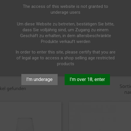
The access of this website is not granted to
underage users
LÄSER FÜR WEISSWEIN
Um diese Website zu betreten, bestätigen Sie bitte,
ißweine sollten aus dem richtigen Glas getrunken werden, damit 
dass Sie volljährig sind, um Zugang zu einem
Geschäft zu erhalten, in dem altersbeschränkte
hmann Glass aus Reims in Frankreich arbeitet mit weltbesten 
Produkte verkauft werden
asformen zu entwickeln.
In order to enter this site, please certify that you are
of legal age to access a shop selling age restricted
products
I’m underage
I’m over 18, enter
Sorti
ikel gefunden
na