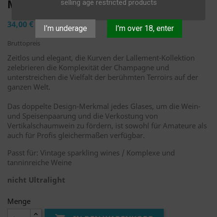
MUNDGEBLASEN
selling age restricted products
34,00 €
I’m underage
I’m over 18, enter
Bruttopreis
Zeitlos und elegant, die Kurven der Lallement-Kollektion
zelebrieren die Komplexität der Champagne und
unterstreichen die Vielfalt der berühmten Terroirs auf der
ganzen Welt.
Das doppelte Design-Merkmal jedes Glases, um die Wein-
und Speisenpaarung und die Verkostung von
Vertikalschaumwein zu fördern, ist sowohl für Amateure als
auch für Profis gleichermaßen verfügbar.
Passt für: Vintage sparkling wines / Komplexe und
tanninreiche Weine
nicht Ultralight
Menge