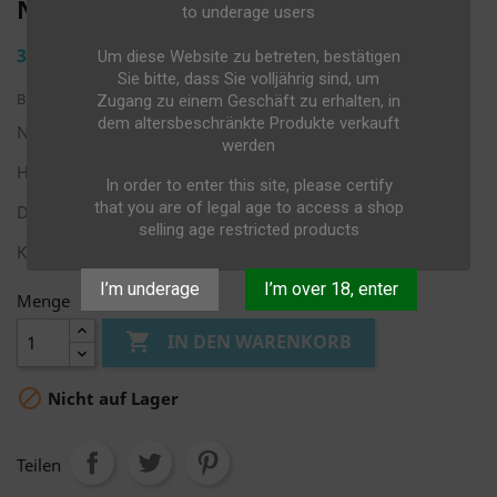
NOSINGGLAS
to underage users
3,50 €
Um diese Website zu betreten, bestätigen
Sie bitte, dass Sie volljährig sind, um
Bruttopreis
Zugang zu einem Geschäft zu erhalten, in
dem altersbeschränkte Produkte verkauft
Nosingglas Islay 12cl
werden
Höhe: 82mm
In order to enter this site, please certify
that you are of legal age to access a shop
Durchmesser: 62mm
selling age restricted products
Kapazität: 12cl
I’m underage
I’m over 18, enter
Menge

IN DEN WARENKORB

Nicht auf Lager
Teilen