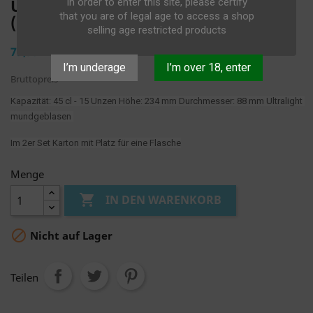
ULTRALIGHT- 2ER SET
In order to enter this site, please certify
that you are of legal age to access a shop
(MUNDGEBLASEN)
selling age restricted products
79,99 €
I’m underage
I’m over 18, enter
Bruttopreis
Kapazität: 45 cl - 15 Unzen Höhe: 234 mm Durchmesser: 88 mm Ultralight 
mundgeblasen 
Im 2er Set Karton mit Platz für eine Flasche
Menge

IN DEN WARENKORB

Nicht auf Lager
Teilen