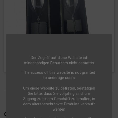
Der Zugriff auf diese Website ist
minderjährigen Benutzern nicht gestattet
The access of this website is not granted
to underage users
Um diese Website zu betreten, bestätigen


Sie bitte, dass Sie volljährig sind, um
Zugang zu einem Geschäft zu erhalten, in
dem altersbeschränkte Produkte verkauft
werden
GRAND CHAMPAGNE 45CL