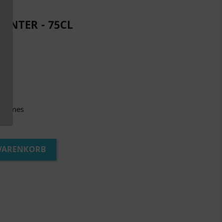
ANTER - 75CL
of wines
 WARENKORB