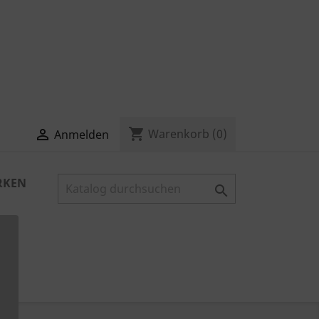
shopping_cart

Warenkorb
(0)
Anmelden
RKEN
