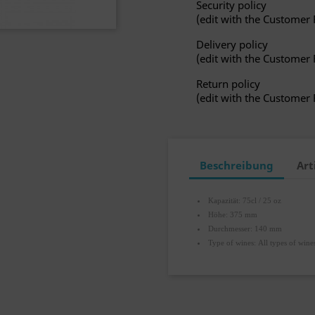
Security policy
(edit with the Customer
Delivery policy
(edit with the Customer
Return policy
(edit with the Customer
Beschreibung
Art
Kapazität: 75cl / 25 oz
Höhe: 375 mm
Durchmesser: 140 mm
Type of wines: All types of wine