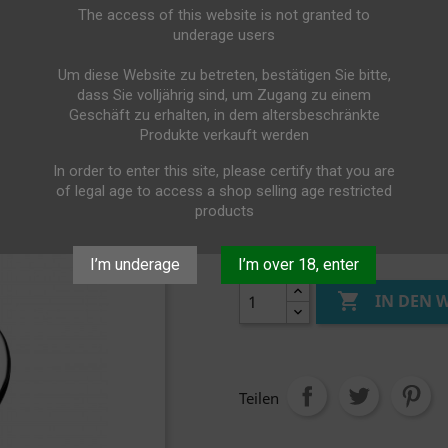
ouge Dekanter - 75cl
The access of this website is not granted to
underage users
GRAND ROUGE DEK
Um diese Website zu betreten, bestätigen Sie bitte,
75,00 €
dass Sie volljährig sind, um Zugang zu einem
Geschäft zu erhalten, in dem altersbeschränkte
Bruttopreis
Produkte verkauft werden
Kapazität: 75cl / 25 oz
In order to enter this site, please certify that you are
Höhe: 375 mm
of legal age to access a shop selling age restricted
Durchmesser: 140 mm
products
Type of wines:
All types 
Menge
I’m underage
I’m over 18, enter

IN DEN
Teilen